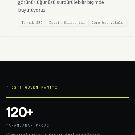
iyileştirmelerini birlikte ele alarak organik
görünürlüğünüzü sürdürülebilir biçimde
büyütüyoruz.
Teknik SEO
İçerik Stratejisi
Core Web Vitals
[ 02 ] GÜVEN KANITI
120+
TAMAMLANAN PROJE