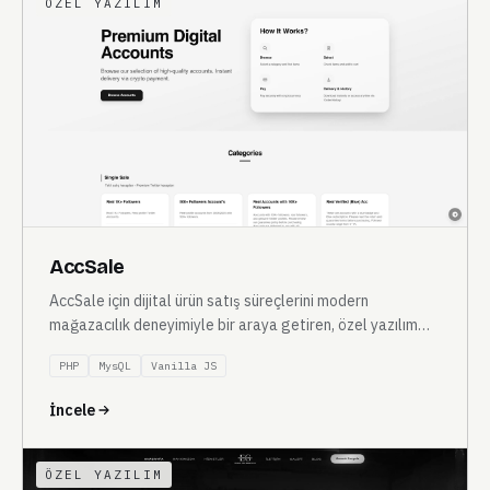
ÖZEL YAZILIM
AccSale
AccSale için dijital ürün satış süreçlerini modern
mağazacılık deneyimiyle bir araya getiren, özel yazılım
altyapılı e-ticaret platformu.
PHP
MysQL
Vanilla JS
İncele