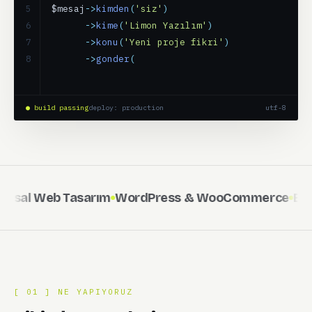
5

$mesaj
->
kimden
(
'siz'
)
6

      ->
kime
(
'Limon Yazılım'
)
7

      ->
konu
(
'Yeni proje fikri'
)
8

      ->
gonder
();
9

// Genellikle birka
● build passing
deploy: production
utf-8
l Web Tasarım
WordPress & WooCommerce
E-Tica
[ 01 ] NE YAPIYORUZ