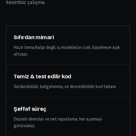
İzleme, yedekleme ve güvenlik sertleştirme ile
kesintisiz çalışma.
Sıfırdan mimari
Hazır tema/kalıp değil; iş modelinize özel, büyümeye açık
altyapı.
Temiz & test edilir kod
Sürdürülebilir, belgelenmiş ve devredilebilir kod tabanı.
Şeffaf süreç
Düzenli demolar ve net raporlama; her aşamayı
görürsünüz.