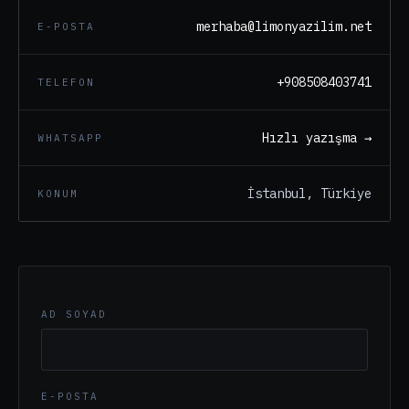
merhaba@limonyazilim.net
E-POSTA
+908508403741
TELEFON
Hızlı yazışma →
WHATSAPP
İstanbul, Türkiye
KONUM
AD SOYAD