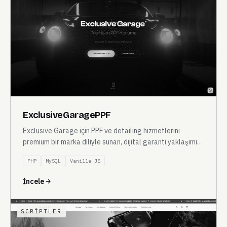
ÖZEL YAZILIM
ExclusiveGaragePPF
Exclusive Garage için PPF ve detailing hizmetlerini
premium bir marka diliyle sunan, dijital garanti yaklaşımını
görünür kılan özel kurumsal web sitesi.
PHP
MySQL
Vanilla JS
İncele
SCRIPTLER