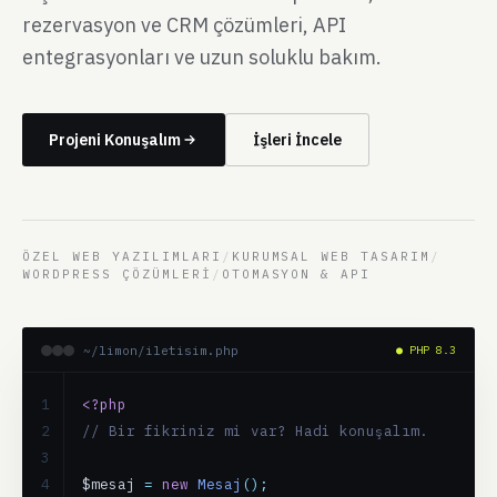
rezervasyon ve CRM çözümleri, API
entegrasyonları ve uzun soluklu bakım.
Projeni Konuşalım
İşleri İncele
ÖZEL WEB YAZILIMLARI
/
KURUMSAL WEB TASARIM
/
WORDPRESS ÇÖZÜMLERI
/
OTOMASYON & API
~/limon/iletisim.php
● PHP 8.3
1

<?php
2

// Bir fikriniz mi var? Hadi konuşalım.
3

4

$mesaj
 = 
new 
Mesaj
();